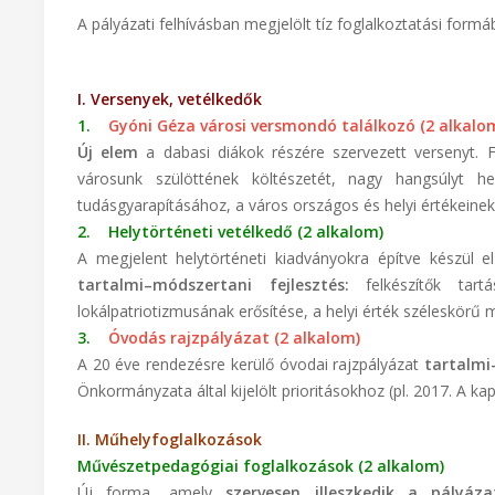
A pályázati felhívásban megjelölt tíz foglalkoztatási formá
I. Versenyek, vetélkedők
1.
Gyóni Géza városi versmondó találkozó (2 alkalo
Új elem
a dabasi diákok részére szervezett versenyt. 
városunk szülöttének költészetét, nagy hangsúlyt h
tudásgyarapításához, a város országos és helyi értékein
2. Helytörténeti vetélkedő (2 alkalom)
A megjelent helytörténeti kiadványokra építve készül e
tartalmi–módszertani fejlesztés:
felkészítők tart
lokálpatriotizmusának erősítése, a helyi érték széleskörű
3.
Óvodás rajzpályázat (2 alkalom)
A 20 éve rendezésre kerülő óvodai rajzpályázat
tartalmi
Önkormányzata által kijelölt prioritásokhoz (pl. 2017. A k
II. Műhelyfoglalkozások
Művészetpedagógiai foglalkozások (2 alkalom)
Új forma, amely
szervesen illeszkedik a pályázat