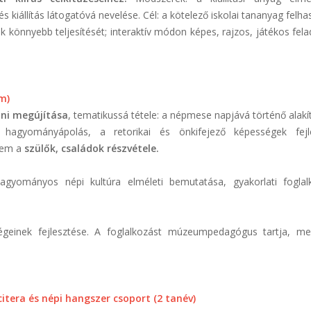
s kiállítás látogatóvá nevelése. Cél: a kötelező iskolai tananyag felh
k könnyebb teljesítését; interaktív módon képes, rajzos, játékos fela
m)
ni megújítása
, tematikussá tétele: a népmese napjává történő alakí
 hagyományápolás, a retorikai és önkifejező képességek fejle
elem a
szülők, családok részvétele.
hagyományos népi kultúra elméleti bemutatása, gyakorlati foglal
geinek fejlesztése. A foglalkozást múzeumpedagógus tartja, me
itera és népi hangszer csoport (2 tanév)