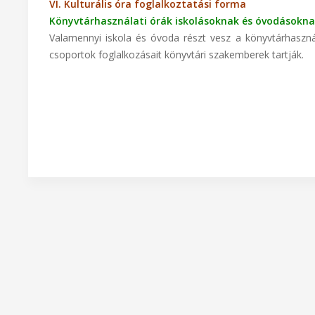
VI. Kulturális óra foglalkoztatási forma
Könyvtárhasználati órák iskolásoknak és óvodásokn
Valamennyi iskola és óvoda részt vesz a könyvtárhasznál
csoportok foglalkozásait könyvtári szakemberek tartják.