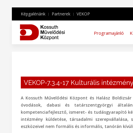
Képgalériánk
Partnerek
VEKOP
Programajánló
K
VEKOP-7.3.4-17 Kulturális intézmé
A Kossuth Művelődési Központ és Halász Boldizsár
óvodások, dabasi és tatárszentgyörgyi általá
kompetenciafejlesztő, ismeret- és tudásgyarapító k
intézmény küldetése, társadalmi szerepvállalása,
eszközeivel nem formális és informális, tanórán kívül