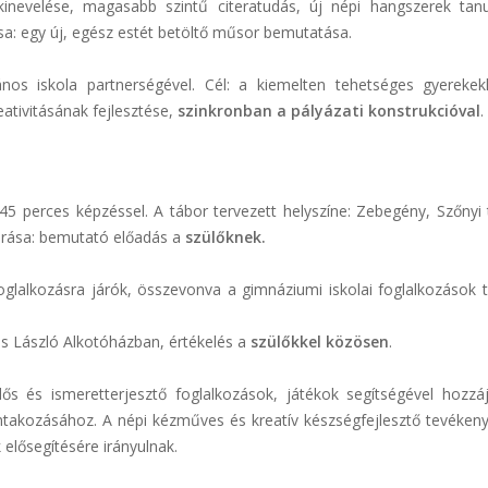
kinevelése, magasabb szintű citeratudás, új népi hangszerek tan
ása: egy új, egész estét betöltő műsor bemutatása.
nos iskola partnerségével. Cél: a kiemelten tehetséges gyerekek
eativitásának fejlesztése,
szinkronban a pályázati konstrukcióval
.
45 perces képzéssel. A tábor tervezett helyszíne: Zebegény, Szőnyi 
zárása: bemutató előadás a
szülőknek.
glalkozásra járók, összevonva a gimnáziumi iskolai foglalkozások ta
es László Alkotóházban, értékelés a
szülőkkel közösen
.
dős és ismeretterjesztő foglalkozások, játékok segítségével hozzáj
takozásához. A népi kézműves és kreatív készségfejlesztő tevéken
elősegítésére irányulnak.