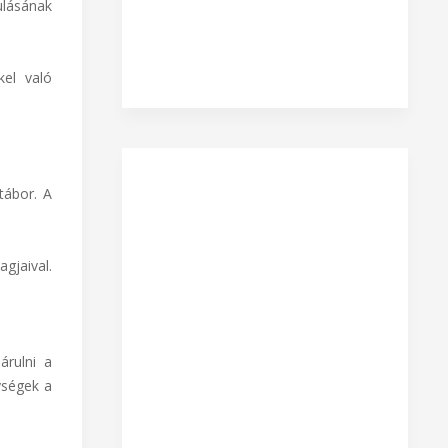
ulásának
kel való
tábor. A
gjaival.
árulni a
ységek a