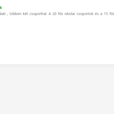
ak
ati , többen két csoporttal. A 20 fős iskolai csoportok és a 15 fő