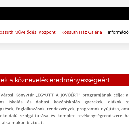
ossuth Művelődési Központ
Kossuth Ház Galéria
Információ
nyek a köznevelés eredményességéért
 Városi Könyvtár „EGYÜTT A JÖVŐÉRT” programjának célja: a
nos iskolás és dabasi középiskolás gyerekek, diákok 
épzések, foglalkozások, rendezvények, programok nyújtása, ame
 sokoldalú szolgáltatása és komplex tevékenységrendszere h
i alkalmakon biztosít.