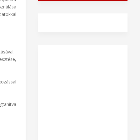
asználása
datokkal
tásával.
sztése,
kozással
gtanítva