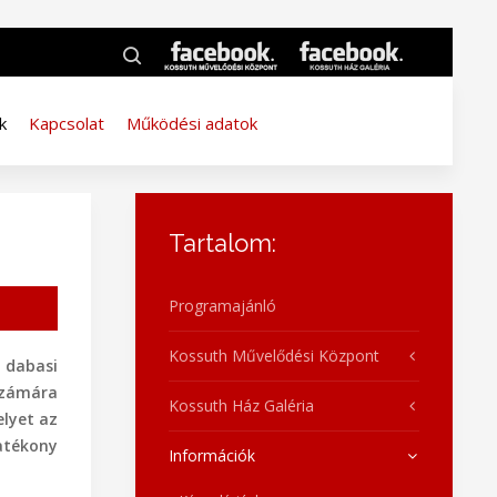
k
Kapcsolat
Működési adatok
Tartalom:
Programajánló
Kossuth Művelődési Központ
 dabasi
számára
Kossuth Ház Galéria
lyet az
atékony
Információk