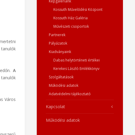
Képgalériánk
Kossuth Művelődési Központ
Kossuth Ház Galéria
Művészeti csoportok
Partnerek
mertetni
Pályázatok
anulók
Kiadványaink
Dabas helytörténeti értékei
Kerekes László Emlékkönyv
lkedőn.
A
Szolgáltatások
tanulók
Működési adatok
Adatvédelmi tájékoztató
as Város
Kapcsolat
Működési adatok
nyszerű