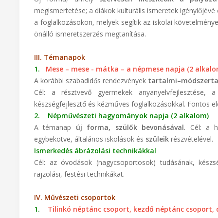
megismertetése; a diákok kulturális ismeretek igénylőjévé é
a foglalkozásokon, melyek segítik az iskolai követelménye
önálló ismeretszerzés megtanítása.
III. Témanapok
1.
Mese – mese - mátka – a népmese napja (2 alkalo
A korábbi szabadidős rendezvények
tartalmi–módszerta
Cél: a résztvevő gyermekek anyanyelvfejlesztése, a
készségfejlesztő és kézműves foglalkozásokkal. Fontos 
2. Népművészeti hagyományok napja (2 alkalom)
A témanap
új forma, szülők bevonásával
. Cél: a 
egybekötve, általános iskolások és
szüleik
részvételével.
Ismerkedés ábrázolási technikákkal
Cél: az óvodások (nagycsoportosok) tudásának, készsé
rajzolási, festési technikákat.
IV. Művészeti csoportok
1.
Tilinkó néptánc csoport, kezdő néptánc csoport, c