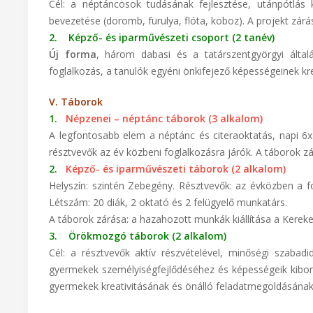
Cél: a néptáncosok tudásának fejlesztése, utánpótlás 
bevezetése (doromb, furulya, flóta, koboz). A projekt zár
2. Képző- és iparművészeti csoport (2 tanév)
Új forma
, három dabasi és a tatárszentgyörgyi általá
foglalkozás, a tanulók egyéni önkifejező képességeinek kr
V. Táborok
1.
Népzenei – néptánc táborok (3 alkalom)
A legfontosabb elem a néptánc és citeraoktatás, napi 6x
résztvevők az év közbeni foglalkozásra járók. A táborok 
2.
Képző- és iparművészeti táborok (2 alkalom)
Helyszín: szintén Zebegény. Résztvevők: az évközben a fo
Létszám: 20 diák, 2 oktató és 2 felügyelő munkatárs.
A táborok zárása: a hazahozott munkák kiállítása a Kerek
3. Örökmozgó táborok (2 alkalom)
Cél: a résztvevők aktív részvételével, minőségi szabadi
gyermekek személyiségfejlődéséhez és képességeik kibon
gyermekek kreativitásának és önálló feladatmegoldásának 