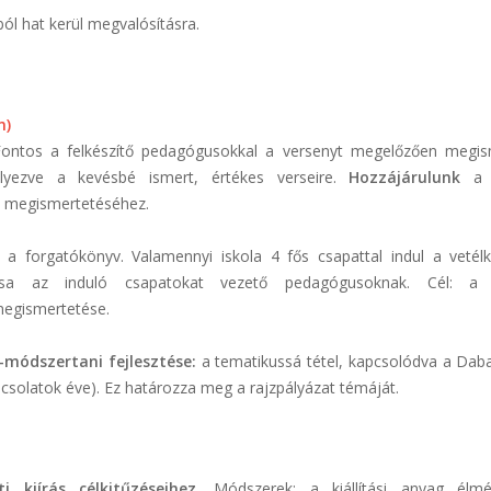
ból hat kerül megvalósításra.
m)
Fontos a felkészítő pedagógusokkal a versenyt megelőzően megis
elyezve a kevésbé ismert, értékes verseire.
Hozzájárulunk
a t
ek megismertetéséhez.
l a forgatókönyv. Valamennyi iskola 4 fős csapattal indul a veté
ása az induló csapatokat vezető pedagógusoknak. Cél: a 
 megismertetése.
–módszertani fejlesztése:
a tematikussá tétel, kapcsolódva a Dab
apcsolatok éve). Ez határozza meg a rajzpályázat témáját.
i kiírás célkitűzéseihez.
Módszerek: a kiállítási anyag élmé