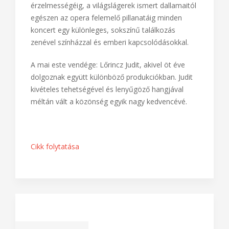
határokat, hanem hidakat jelentenek. A csárdások
lendületétől az operettek varázsán át a musicalek
érzelmességéig, a világslágerek ismert dallamaitól
egészen az opera felemelő pillanatáig minden
koncert egy különleges, sokszínű találkozás
zenével színházzal és emberi kapcsolódásokkal.
A mai este vendége: Lőrincz Judit, akivel öt éve
dolgoznak együtt különböző produkciókban. Judit
kivételes tehetségével és lenyűgöző hangjával
méltán vált a közönség egyik nagy kedvencévé.
Cikk folytatása