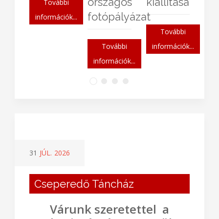
város
örök
További
főépítészének
szerep..."
információk...
életmű
kiállítása
További
információk...
További
információk...
31
JÚL.
2026
Cseperedő Táncház