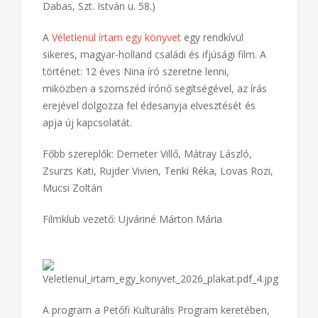
Belépés: díjtalan
Helyszín: Kossuth Művelődési Központ (2370
Dabas, Szt. István u. 58.)
A
Véletlenül írtam egy könyvet
egy rendkívül
sikeres, magyar-holland családi és ifjúsági film. A
történet: 12 éves Nina író szeretne lenni,
miközben a szomszéd írónő segítségével, az írás
erejével dolgozza fel édesanyja elvesztését és
apja új kapcsolatát.
Főbb szereplők: Demeter Villő, Mátray László,
Zsurzs Kati, Rujder Vivien, Tenki Réka, Lovas Rozi,
Mucsi Zoltán
Filmklub vezető: Ujváriné Márton Mária