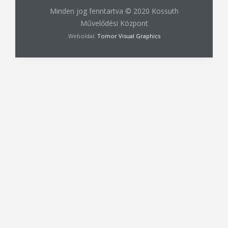
Weboldalunk sütiket (cookie-kat) használ, hogy a legjobb
böngészési élményt biztosíthassuk Önnek honlapunkon. Az
oldal további használatával jóváhagyja a sütik használatát.
Minden jog fenntartva © 2020 Kossuth
ELFOGADOM
Művelődési Központ
BŐVEBBEN
Weboldal:
Tomor Visual Graphics