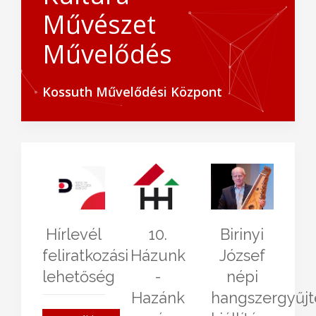
Művészet
Művelődés
Kossuth Művelődési Központ
FÉNY -
Dr.
ORCI '80
ÉRTÉK
Farkas
"Ködben
fotókiállítás
Gábor
vagyok
Dabas
a köd,