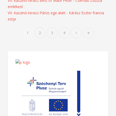
Filmvetítés - Semmelweis
VII. Kaszinó-terasz Munkatársas
VII. Kaszinó-terasz Best of Máté Péter - Cserháti Zsuzsa
emlékest
VII. Kaszinó-terasz Párizs ege alatt - Kárász Eszter francia
estje
1
2
3
4