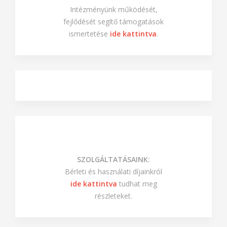
PÁLYÁZATAINK ÉS
TÁMOGATÁSAINK:
Intézményünk működését,
fejlődését segítő támogatások
ismertetése
ide kattintva
.
SZOLGÁLTATÁSAINK:
Bérleti és használati díjainkról
ide kattintva
tudhat meg
részleteket.