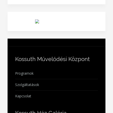
Halász Boldizsár Városi Könyvtár
weboldala
ide kattintva
érhető el.
Kossuth Művelődési Központ
Programok
Szolgáltatások
Kapcsolat