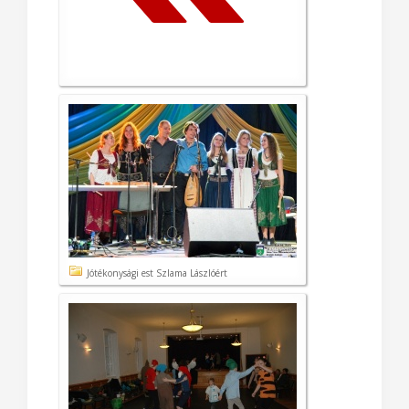
Jótékonysági est Szlama Lászlóért