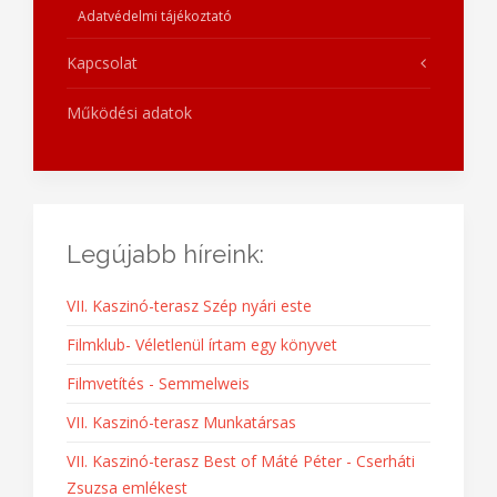
Adatvédelmi tájékoztató
Kapcsolat
Működési adatok
Legújabb híreink:
VII. Kaszinó-terasz Szép nyári este
Filmklub- Véletlenül írtam egy könyvet
Filmvetítés - Semmelweis
VII. Kaszinó-terasz Munkatársas
VII. Kaszinó-terasz Best of Máté Péter - Cserháti
Zsuzsa emlékest