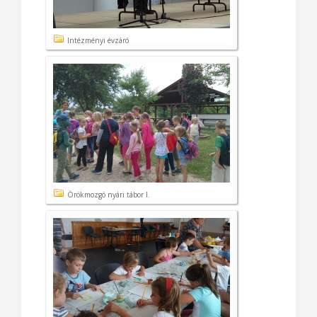
Intézményi évzáró
Örökmozgó nyári tábor I.