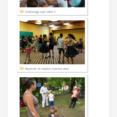
Örökmozgó nyári tábor II.
Népzenei- és néptánc szakmai tábor