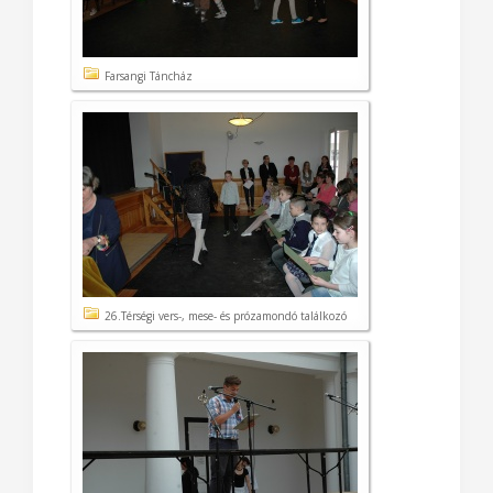
Farsangi Táncház
26.Térségi vers-, mese- és prózamondó találkozó