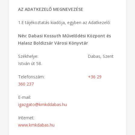
AZ ADATKEZELŐ MEGNEVEZÉSE
1.E tájékoztatás kiadója, egyben az Adatkezelő:
Név:
Dabasi Kossuth Művelődési Központ és
Halasz Boldizsár Városi Könyvtár
Székhelye: Dabas, Szent
István út 58.
Telefonszám:
+36 29
360 237
E-mail:
igazgato@kmkddabas.hu
Internet:
www.kmkdabas.hu