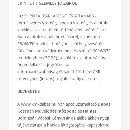
ÉRINTETT SZEMÉLY JOGAIRÓL
az EURÓPAI PARLAMENT ÉS A TANÁCS a
természetes személyeknek a személyes adatok
kezelése tekintetében történő védelméről és az
ilyen adatok szabad áramlásáról, valamint a
95/46/EK rendelet hatályon kívül helyezéséről
(általános adatvédelmi rendelet) szóló ) 2016/679
rendeletében (GDPR), továbbá az információs
önrendelkezési jogról és az
információszabadságról szóló 2011. évi CXII.
törvényben (Infotv.) foglaltakra figyelemmel
BEVEZETÉS
A www.kmkdabas.hu honlapot üzemeltető
Dabasi
Kossuth Művelődési Központ és Halasz
Boldizsár Városi Könyvtár
az alábbiakban nyújt
tájékoztatást a honlap látogatójával kapcsolatba