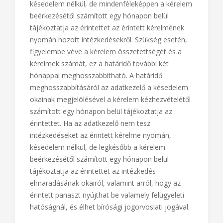
késedelem nélkül, de mindenféleképpen a kérelem
beérkezésétől számított egy hónapon belül
tájékoztatja az érintettet az érintett kérelmének
nyomán hozott intézkedésekről. Szükség esetén,
figyelembe véve a kérelem összetettségét és a
kérelmek számát, ez a határidő további két
hónappal meghosszabbítható. A határidő
meghosszabbításáról az adatkezelő a késedelem
okainak megjelölésével a kérelem kézhezvételétől
számított egy hónapon belül tájékoztatja az
érintettet. Ha az adatkezelő nem tesz
intézkedéseket az érintett kérelme nyomán,
késedelem nélkül, de legkésőbb a kérelem
beérkezésétől számított egy hónapon belül
tájékoztatja az érintettet az intézkedés
elmaradásának okairól, valamint arról, hogy az
érintett panaszt nyújthat be valamely felügyeleti
hatóságnál, és élhet bírósági jogorvoslati jogával.