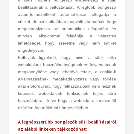
Minden modern böngésző engedélyezi a sütik
beállításának a változtatását. A legtöbb böngésző
alapértelmezettként automatikusan elfogadja a
sütiket, de ezek általában megváltoztathatóak, hogy
megakadályozza az automatikus elfogadást és
minden alkalommal felajánlja a választás
lehetőségét, hogy szeretne vagy nem sütiket
engedélyezni.
Felhívjuk figyelmét, hogy mivel a sütik célja
weboldalunk használhatóságának és folyamatainak
megkönnyítése vagy lehetővé tétele, a cookie-k
alkalmazásának megakadályozása vagy törlése
által előfordulhat, hogy felhasználóink nem lesznek
képesek weboldalunk funkcióinak teljes körű
használatára, illetve hogy a weboldal a tervezettől
eltérően fog működni böngészőjében.
A legnépszerűbb böngészők süti beállításairól
az alábbi linkeken tájékozódhat: