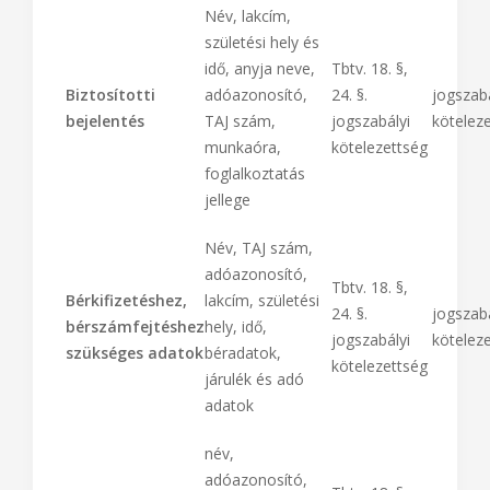
Név, lakcím,
születési hely és
idő, anyja neve,
Tbtv. 18. §,
Biztosítotti
adóazonosító,
24. §.
jogszabá
bejelentés
TAJ szám,
jogszabályi
kötelez
munkaóra,
kötelezettség
foglalkoztatás
jellege
Név, TAJ szám,
adóazonosító,
Tbtv. 18. §,
Bérkifizetéshez,
lakcím, születési
24. §.
jogszabá
bérszámfejtéshez
hely, idő,
jogszabályi
kötelez
szükséges adatok
béradatok,
kötelezettség
járulék és adó
adatok
név,
adóazonosító,