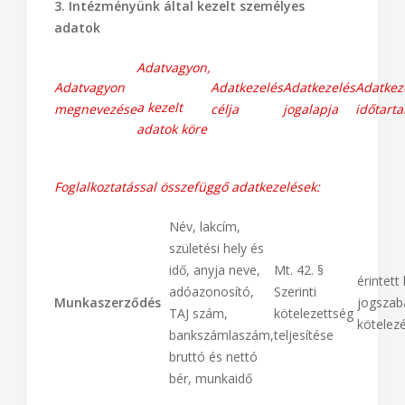
3. Intézményünk által kezelt személyes
adatok
Adatvagyon,
Adatvagyon
Adatkezelés
Adatkezelés
Adatkez
a kezelt
megnevezése
célja
jogalapja
időtart
adatok köre
Foglalkoztatással összefüggő adatkezelések:
Név, lakcím,
születési hely és
idő, anyja neve,
Mt. 42. §
érintett
adóazonosító,
Szerinti
Munkaszerződés
jogszabá
TAJ szám,
kötelezettség
kötelez
bankszámlaszám,
teljesítése
bruttó és nettó
bér, munkaidő