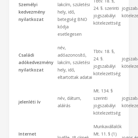
Tbtv. 18. §,
Személyi
lakcím, születési
24. §. szerinti
jogszabá
kedvezmény
hely, idő,
jogszabályi
kötelez
nyilatkozat
betegség BNO
kötelezettség
kódja
esetlegesen
név,
Tbtv. 18. §,
Családi
adóazonosító,
24. §.
jogszabá
adókedvezmény
lakcím, születési
jogszabályi
kötelez
nyilatkozat
hely, idő,
kötelezettség
eltartottak adatai
Mt. 134. §
név, dátum,
szerinti
jogszabá
jelenléti ív
aláírás
jogszabályi
kötelez
kötelezettség
Munkavállalók
Internet
Mt. 11. § (1)
logfile, IP címek
jogos é