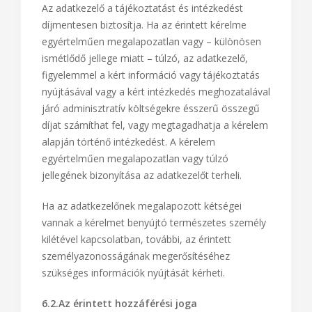
Az adatkezelő a tájékoztatást és intézkedést
díjmentesen biztosítja. Ha az érintett kérelme
egyértelműen megalapozatlan vagy – különösen
ismétlődő jellege miatt – túlzó, az adatkezelő,
figyelemmel a kért információ vagy tájékoztatás
nyújtásával vagy a kért intézkedés meghozatalával
járó adminisztratív költségekre ésszerű összegű
díjat számíthat fel, vagy megtagadhatja a kérelem
alapján történő intézkedést. A kérelem
egyértelműen megalapozatlan vagy túlzó
jellegének bizonyítása az adatkezelőt terheli.
Ha az adatkezelőnek megalapozott kétségei
vannak a kérelmet benyújtó természetes személy
kilétével kapcsolatban, további, az érintett
személyazonosságának megerősítéséhez
szükséges információk nyújtását kérheti.
6.2.Az érintett hozzáférési joga