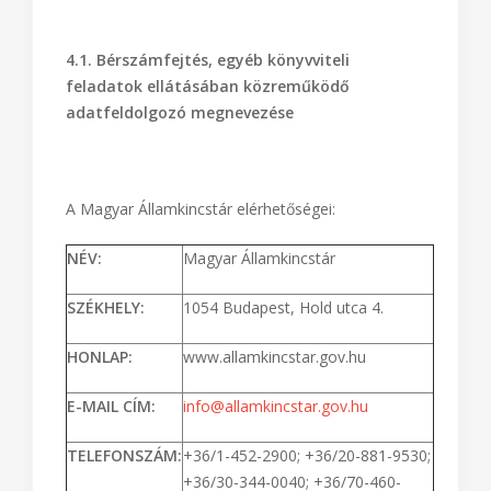
4.1. Bérszámfejtés, egyéb könyvviteli
feladatok ellátásában közreműködő
adatfeldolgozó megnevezése
A Magyar Államkincstár elérhetőségei:
NÉV:
Magyar Államkincstár
SZÉKHELY:
1054 Budapest, Hold utca 4.
HONLAP:
www.allamkincstar.gov.hu
E-MAIL CÍM:
info@allamkincstar.gov.hu
TELEFONSZÁM:
+36/1-452-2900; +36/20-881-9530;
+36/30-344-0040; +36/70-460-