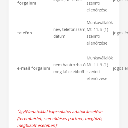
forgalom
szerinti
ellenőrzése
Munkavállalók
név, telefonszám,
Mt. 11. § (1)
telefon
jogos é
dátum
szerinti
ellenőrzése
Munkavállalók
nem határozható
Mt. 11. § (1)
e-mail forgalom
jogos é
meg közelebbről
szerinti
ellenőrzése
Ügyféladatokkal kapcsolatos adatok kezelése
(terembérlet, szerződéses partner, megbízó,
megbízott esetében):