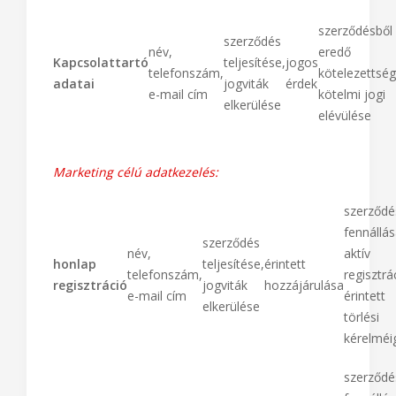
szerződésből
szerződés
név,
eredő
Kapcsolattartó
teljesítése,
jogos
telefonszám,
kötelezettsé
adatai
jogviták
érdek
e-mail cím
kötelmi jogi
elkerülése
elévülése
Marketing célú adatkezelés:
szerződé
fennállás
szerződés
név,
aktív
honlap
teljesítése,
érintett
telefonszám,
regisztrá
regisztráció
jogviták
hozzájárulása
e-mail cím
érintett
elkerülése
törlési
kérelméi
szerződé