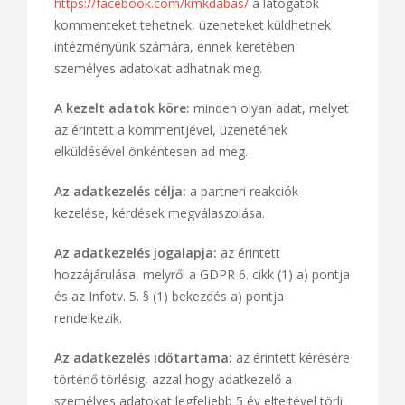
https://facebook.com/kmkdabas/
a látogatók
kommenteket tehetnek, üzeneteket küldhetnek
intézményünk számára, ennek keretében
személyes adatokat adhatnak meg.
A kezelt adatok köre:
minden olyan adat, melyet
az érintett a kommentjével, üzenetének
elküldésével önkéntesen ad meg.
Az adatkezelés célja:
a partneri reakciók
kezelése, kérdések megválaszolása.
Az adatkezelés jogalapja:
az érintett
hozzájárulása, melyről a GDPR 6. cikk (1) a) pontja
és az Infotv. 5. § (1) bekezdés a) pontja
rendelkezik.
Az adatkezelés időtartama:
az érintett kérésére
történő törlésig, azzal hogy adatkezelő a
személyes adatokat legfeljebb 5 év elteltével törli.