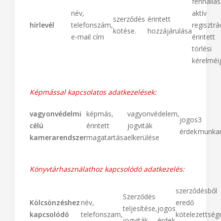
fennállás
név,
aktív
szerződés
érintett
hírlevél
telefonszám,
regisztrá
kötése.
hozzájárulása
e-mail cím
érintett
törlési
kérelméi
Képmással kapcsolatos adatkezelések:
vagyonvédelmi
képmás,
vagyonvédelem,
jogos
3
célú
érintett
jogviták
érdek
munka
kamerarendszer
magatartása
elkerülése
Könyvtárhasználathoz kapcsolódó adatkezelés:
szerződésből
Szerződés
Kölcsönzéshez
név,
eredő
teljesítése,
jogos
kapcsolódó
telefonszam,
kötelezettség
jogviták
érdek