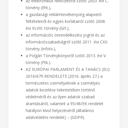
az elektronikus hírközlésről szóló 2003. évi C.
törvény (Eht.),
a gazdasági reklámtevékenység alapvető
feltételeiről és egyes korlátairól szóló 2008.
évi XLVIII. törvény (Grt.),
az információs önrendelkezési jogról és az
információszabadságról szóló 2011. évi CXII.
törvény (Infotv.),
a Polgári Törvénykönyvről szóló 2013. évi V.
törvény (Ptk.).
AZ EURÓPAI PARLAMENT ÉS A TANÁCS (EU)
2016/679 RENDELETE (2016. április 27.) a
természetes személyeknek a személyes
adatok kezelése tekintetében történő
védelméről és az ilyen adatok szabad
áramlásáról, valamint a 95/46/EK rendelet
hatályon kívül helyezéséről (általános
adatvédelmi rendelet) – (GDPR)