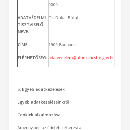
9000
ADATVÉDELMI
Dr. Dobai Bálint
TISZTVISELŐ
NEVE:
CÍME:
1909 Budapest
ELÉRHETŐSÉG:
adatvedelem@allamkincstar.gov.hu
5. Egyéb adatkezelések
Egyéb adatkezeléseinkről:
Cookiek alkalmazása
Amennyiben az érintett felkeresi a