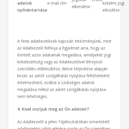
adatok
e-mail cím
kötelmi jogi
elkerülése
nyilvántartása
elévülése
A fenti adatkezelések kapcsán Intézményünk, mint
az Adatkezelő felhívja a figyelmet arra, hogy az
érintett azon adatainak megadása, amelyeket jogi
kötelezettség vagy az Adatkezelővel létrejövő
szerződés előkészítése, illetve teljesítése alapján
kezel, az adott szolgáltatás nyújtása feltételeként
értelmezhető, ezáltal a szükséges adatok
megadása nélkül az adott szolgáltatás nyújtása
nem lehetséges.
4. Kivel osztjuk meg az Ön adatait?
Az Adatkezelő a jelen Tájékoztatóban ismertetett
adatkezelési célok elérése során az Ön személyes