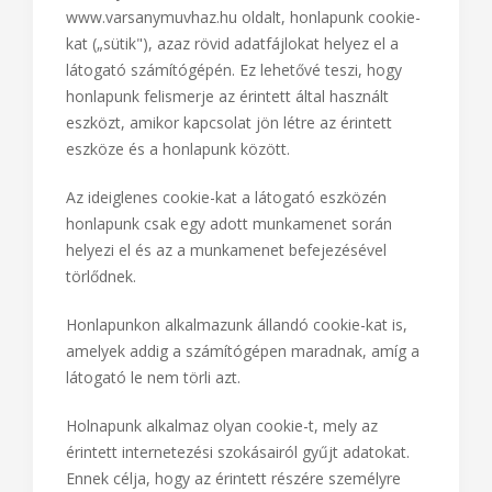
www.varsanymuvhaz.hu oldalt, honlapunk cookie-
kat („sütik"), azaz rövid adatfájlokat helyez el a
látogató számítógépén. Ez lehetővé teszi, hogy
honlapunk felismerje az érintett által használt
eszközt, amikor kapcsolat jön létre az érintett
eszköze és a honlapunk között.
Az ideiglenes cookie-kat a látogató eszközén
honlapunk csak egy adott munkamenet során
helyezi el és az a munkamenet befejezésével
törlődnek.
Honlapunkon alkalmazunk állandó cookie-kat is,
amelyek addig a számítógépen maradnak, amíg a
látogató le nem törli azt.
Holnapunk alkalmaz olyan cookie-t, mely az
érintett internetezési szokásairól gyűjt adatokat.
Ennek célja, hogy az érintett részére személyre