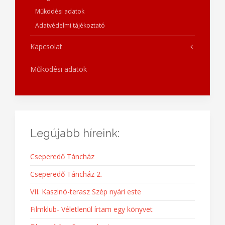
Működési adatok
Adatvédelmi tájékoztató
Kapcsolat
Működési adatok
Legújabb híreink:
Cseperedő Táncház
Cseperedő Táncház 2.
VII. Kaszinó-terasz Szép nyári este
Filmklub- Véletlenül írtam egy könyvet