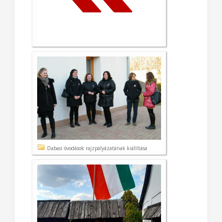
Dabasi óvodások rajzpályázatának kiállítása