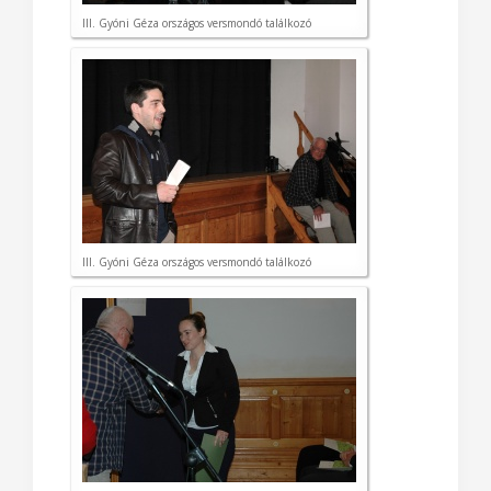
III. Gyóni Géza országos versmondó találkozó
III. Gyóni Géza országos versmondó találkozó