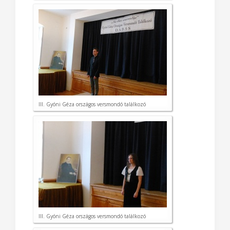
III. Gyóni Géza országos versmondó találkozó
III. Gyóni Géza országos versmondó találkozó