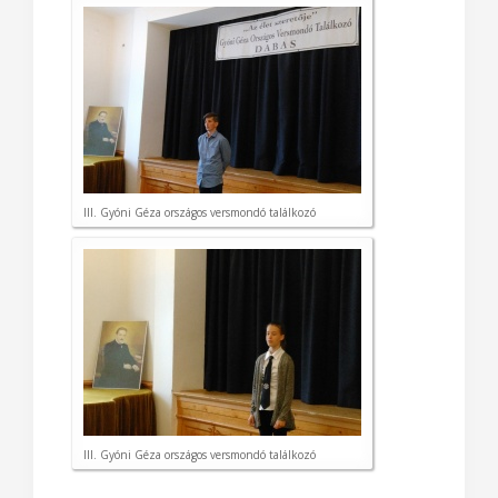
III. Gyóni Géza országos versmondó találkozó
III. Gyóni Géza országos versmondó találkozó