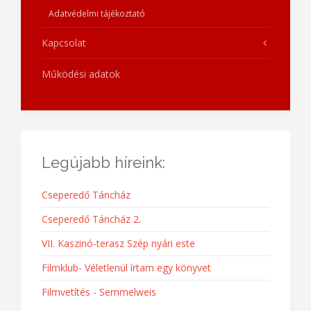
Adatvédelmi tájékoztató
Kapcsolat
Működési adatok
Legújabb híreink:
Cseperedő Táncház
Cseperedő Táncház 2.
VII. Kaszinó-terasz Szép nyári este
Filmklub- Véletlenül írtam egy könyvet
Filmvetítés - Semmelweis