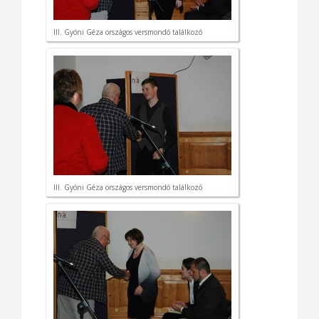
III. Gyóni Géza országos versmondó találkozó
III. Gyóni Géza országos versmondó találkozó