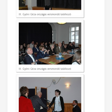
III. Gyóni Géza országos versmondó találkozó
III. Gyóni Géza országos versmondó találkozó