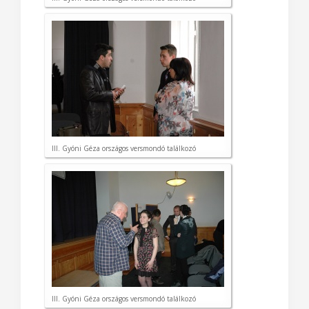
III. Gyóni Géza országos versmondó találkozó
III. Gyóni Géza országos versmondó találkozó