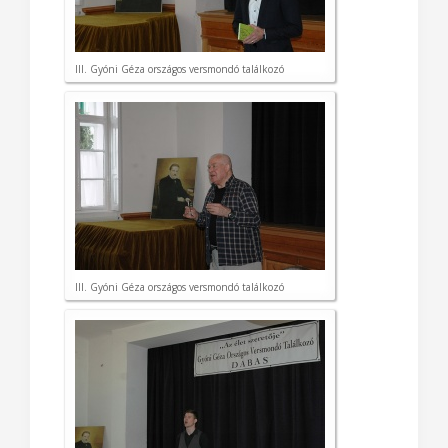
III. Gyóni Géza országos versmondó találkozó
III. Gyóni Géza országos versmondó találkozó