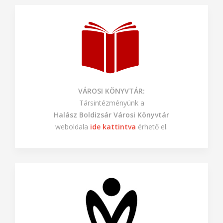
VÁROSI KÖNYVTÁR:
Társintézményünk a
Halász Boldizsár Városi Könyvtár
weboldala
ide kattintva
érhető el.