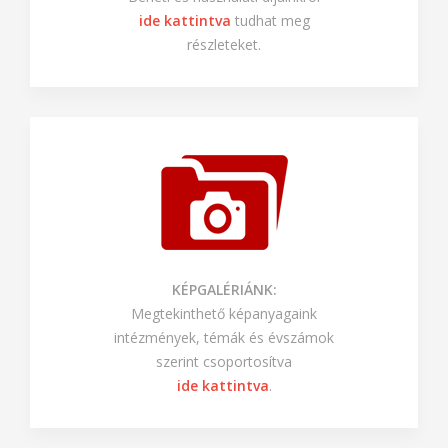
SZOLGÁLTATÁSAINK:
Bérleti és használati díjainkról
ide kattintva
tudhat meg
részleteket.
KÉPGALÉRIÁNK:
Megtekinthető képanyagaink
intézmények, témák és évszámok
szerint csoportosítva
ide kattintva
.