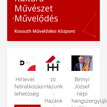
Művészet
Művelődés
Kossuth Művelődési Központ
FÉNY -
Dr.
ORCI '80
ÉRTÉK
Farkas
"Ködben
fotókiállítás
Gábor
vagyok
Dabas
a köd,