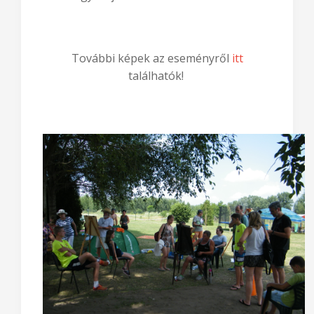
spanyol futball csapat tagjainak egy-egy
portréval kedveskedtek, melyet Dabas
város egyik ajándékaként haza is vihetnek.
További képek az eseményről
itt
találhatók!