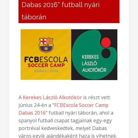
"FCBEscola Soccer Camp
Dabas 2016" futball nyári
táborán
A
Kerekes László Alkotókör
is részt vett
június 24-én a "
FCBEscola Soccer Camp
Dabas 2016
" futball nyári táborán, ahol a