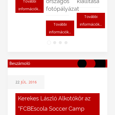
város
örök
További
főépítészének
szerep..."
információk...
életmű
kiállítása
További
információk...
További
információk...
22
JÚL.
2016
Kerekes László Alkotókör az