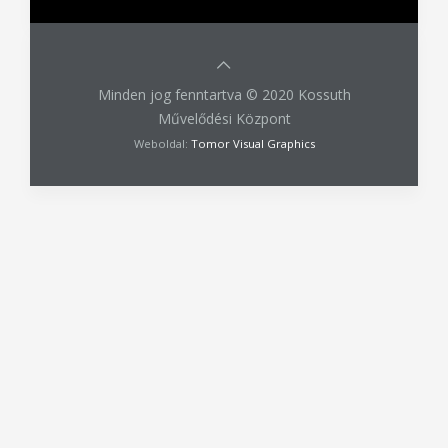
A könyvtár weboldala
Kapcsolat
Minden jog fenntartva © 2020 Kossuth
Művelődési Központ
Weboldal:
Tomor Visual Graphics