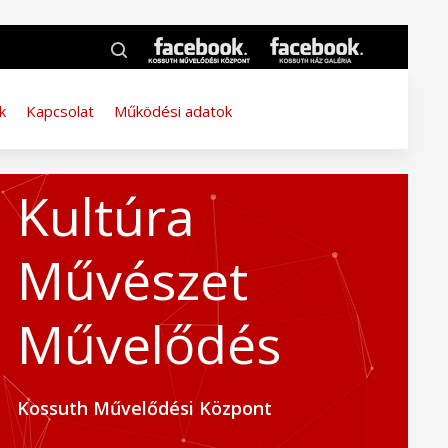
k
Kapcsolat
Működési adatok
Kultúra
Művészet
Művelődés
Kossuth Művelődési Központ