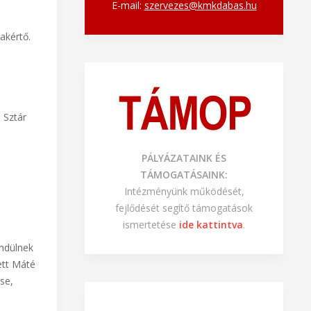
E-mail:
szervezes@kmkdabas.hu
akértő.
 Sztár
PÁLYÁZATAINK ÉS
TÁMOGATÁSAINK:
Intézményünk működését,
fejlődését segítő támogatások
ismertetése
ide kattintva
.
endülnek
ett Máté
se,