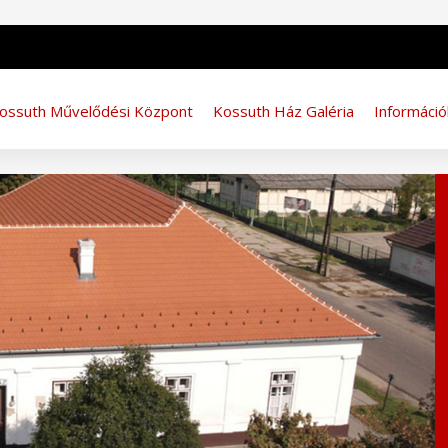
ossuth Művelődési Központ
Kossuth Ház Galéria
Információ