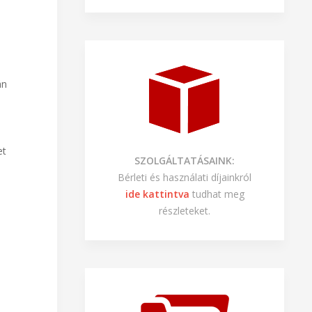
án
et
SZOLGÁLTATÁSAINK:
Bérleti és használati díjainkról
ide kattintva
tudhat meg
részleteket.