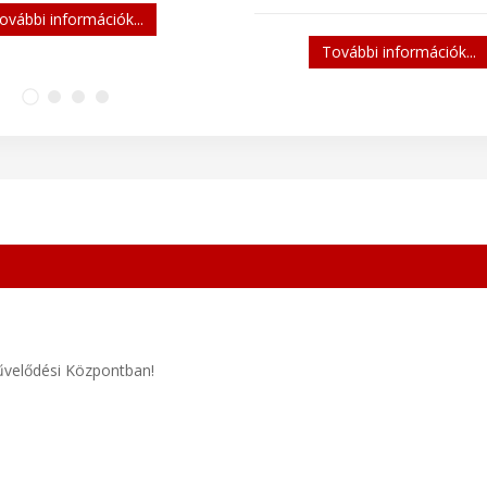
ovábbi információk...
További információk...
űvelődési Központban!