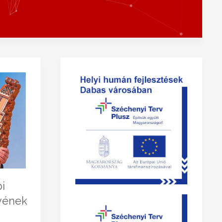
pi
yének