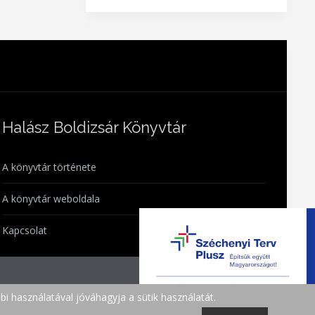
Halász Boldizsár Könyvtár
A könyvtár története
A könyvtár weboldala
Kapcsolat
i használatával jóváhagyja a sütik használatát.