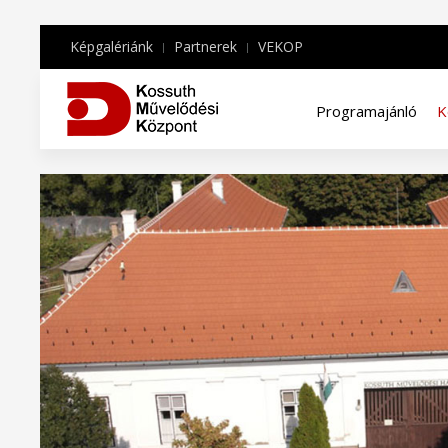
Képgalériánk
Partnerek
VEKOP
Programajánló
K