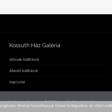
Kossuth Ház Galéria
Időszaki kiállítások
Állandó kiállítások
Kapcsolat
Minden jog fenntartva © 2020 Kossuth Művelődési Központ
böngészési élményt biztosíthassuk Önnek honlapunkon. Az oldal tovább
Weboldal:
Tomor Visual Graphics