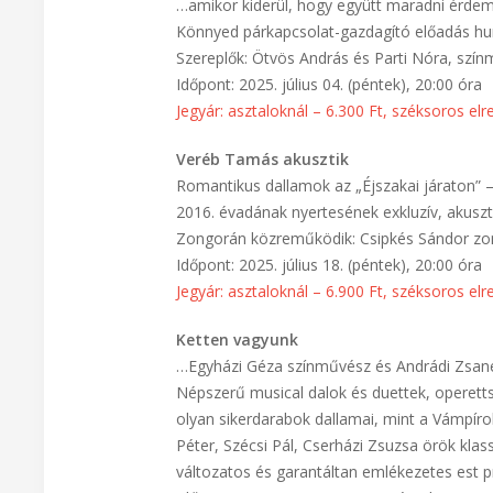
…amikor kiderül, hogy együtt maradni érde
Könnyed párkapcsolat-gazdagító előadás hum
Szereplők: Ötvös András és Parti Nóra, szí
Időpont: 2025. július 04. (péntek), 20:00 óra
Jegyár: asztaloknál – 6.300 Ft, széksoros el
Veréb Tamás akusztik
Romantikus dallamok az „Éjszakai járaton” 
2016. évadának nyertesének exkluzív, akuszt
Zongorán közreműködik: Csipkés Sándor z
Időpont: 2025. július 18. (péntek), 20:00 óra
Jegyár: asztaloknál – 6.900 Ft, széksoros el
Ketten vagyunk
…Egyházi Géza színművész és Andrádi Zsane
Népszerű musical dalok és duettek, operett
olyan sikerdarabok dallamai, mint a Vámpíro
Péter, Szécsi Pál, Cserházi Zsuzsa örök klas
változatos és garantáltan emlékezetes est 