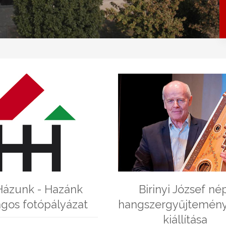
 Házunk - Hazánk
Birinyi József né
ágos fotópályázat
hangszergyűjtemén
kiállítása