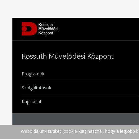
Kossuth Művelődési Központ
Programok
Szolgáltatások
Kapcsolat
Weboldalunk sütiket (cookie-kat) használ, hogy a legjobb 