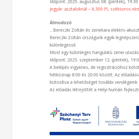
Időpont: 2025. augusztus 08. (péntek), 19:30
Jegyár: asztaloknál – 6.300 Ft, széksoros el
Álmodozó
…Bereczki Zoltán és zenekara elektro-akusz
Bereczki Zoltán országunk egyik legnépszer
különlegessé.
Most egy különleges hangulatú zenei utazásr
Időpont: 2025. szeptember 12. (péntek), 19:
A belépés ingyenes, de regisztrációhoz kötöt
hétköznap 8:00 és 20:00 között. Az előadásr
biztosítva a lehetőséget további vendégeink
Az előadás létrejöttét a Helyi humán fejlesz