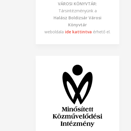
VÁROSI KÖNYVTÁR:
Társintézményünk a
Halász Boldizsár Városi
Könyvtár
weboldala
ide kattintva
érhető el.