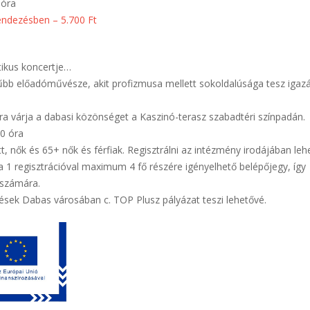
 óra
rendezésben – 5.700 Ft
tikus koncertje…
űbb előadóművésze, akit profizmusa mellett sokoldalúsága tesz igaz
a várja a dabasi közönséget a Kaszinó-terasz szabadtéri színpadán.
00 óra
t, nők és 65+ nők és férfiak. Regisztrálni az intézmény irodájában leh
a 1 regisztrációval maximum 4 fő részére igényelhető belépőjegy, így
 számára.
tések Dabas városában c. TOP Plusz pályázat teszi lehetővé.