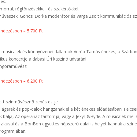
mes…
orral, rögtönzésekkel, és szakértőkkel.
nművészek; Gönczi Dorka moderátor és Varga Zsolt kommunikációs sz
rendezésben – 5.700 Ft
– musicalek és könnyűzenei dallamok Veréb Tamás énekes, a Szárban
ikus koncertje a dabasi Úri kaszinó udvarán!
ongoraművész.
rendezésben – 6.200 Ft
tt színművésznő zenés estje
slágerek és pop-dalok hangzanak el a két énekes előadásában. Felcs
k bálja, Az operaház fantomja, vagy a Jekyll &Hyde. A musicalek mell
szikusai és a BonBon együttes népszerű dalai is helyet kapnak a színe
programjában.